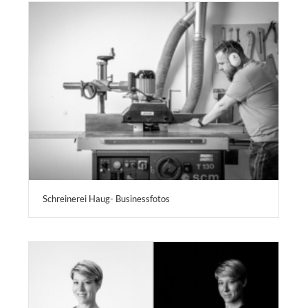
Schreinerei Haug- Businessfotos