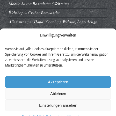
Mobile Sauna Rosenheim (Webseite)
Webshop – Gruber Bettwäsche
Alles aus einer Hand: Coaching Website, Logo design
Einwilligung verwalten
Wenn Sie auf „Alle Cookies akzeptieren" klicken, stimmen Sie der
Auszeichnungen
Speicherung von Cookies auf Ihrem Gerät zu, um die Websitenavigation
zu verbessern, die Websitenutzung zu analysieren und unsere
Marketingbemühungen zu unterstützen.
Akzeptieren
Ablehnen
Einstellungen ansehen
BABYLON DESIGN © 2012 - 2026 Alle Rechte vorbehalten