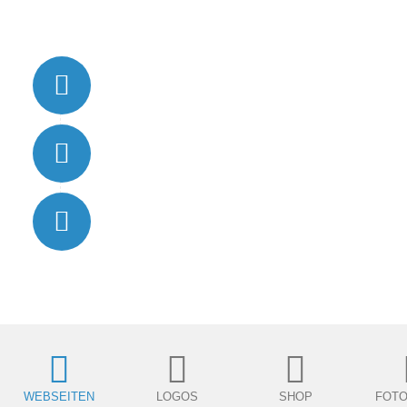
Termin vereinbaren
Professionalität
Individualität
Schnelligkeit
WEBSEITEN
LOGOS
SHOP
FOTO