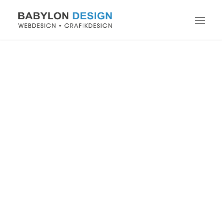
BABYLON DESIGN
Warum Babylon Design?
Ob Webseite, Blog, Logo, Flyer, Visitenkarten,
Kataloge, Firmen-Präsentationen, Briefbögen,
Banner oder andere gedruckte Werbemittel – die
kreative Umsetzung Ihrer Projekte erfolgt bei
BABYLON DESIGN stets individuell.
Starten Sie Ihr Projekt jetzt!
Schreiben Sie mir, was Sie brauchen.
Und ich zeige Ihnen, was mit professionellem
Design alles möglich ist.