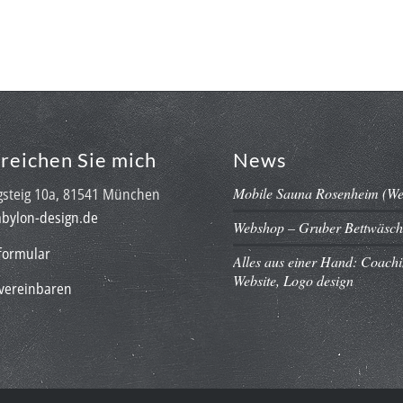
Webdesign
Grafikdesign
Illustrat
rreichen Sie mich
News
Mobile Sauna Rosenheim (We
steig 10a, 81541 München
bylon-design.de
Webshop – Gruber Bettwäsch
formular
Alles aus einer Hand: Coach
Website, Logo design
vereinbaren