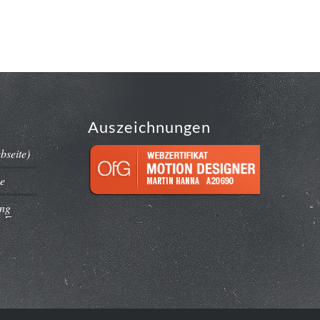
ion
Fotodesign
Über mich
Kontakt
Auszeichnungen
bseite)
e
ing