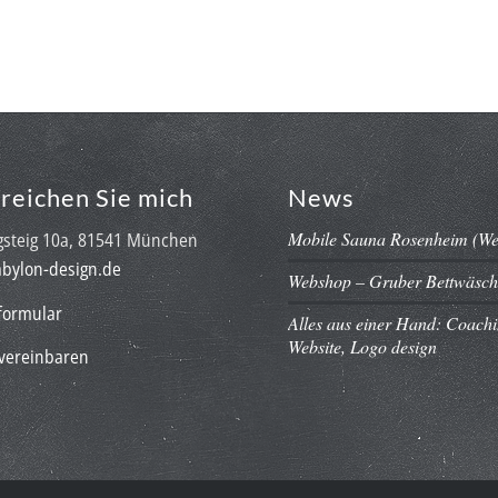
Webdesign
Grafikdesign
Illustrat
rreichen Sie mich
News
Mobile Sauna Rosenheim (We
steig 10a, 81541 München
bylon-design.de
Webshop – Gruber Bettwäsch
formular
Alles aus einer Hand: Coach
Website, Logo design
vereinbaren