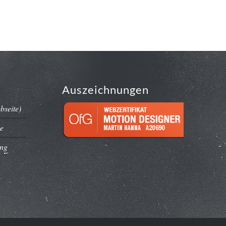
ion
Fotodesign
Über mich
Kontakt
Auszeichnungen
bseite)
e
ing